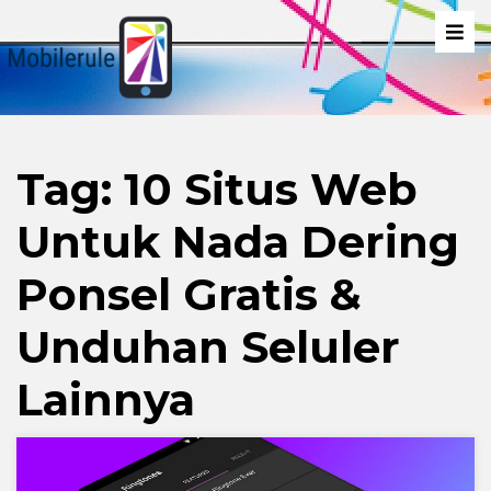
Tag:
10 Situs Web
Untuk Nada Dering
Ponsel Gratis &
Unduhan Seluler
Lainnya