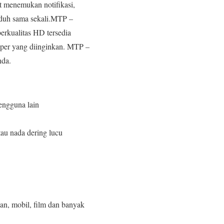
 menemukan notifikasi,
nduh sama sekali.MTP –
erkualitas HD tersedia
aper yang diinginkan. MTP –
nda.
engguna lain
au nada dering lucu
an, mobil, film dan banyak