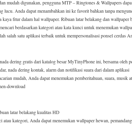
 dan mudah digunakan, pengguna MTP – Ringtones & Wallpapers dapat
ring lucu. Anda dapat menambahkan ini ke favorit bahkan tanpa mengu
 kaya fitur dalam hal wallpaper. Ribuan latar belakang dan wallpaper b
mencari berdasarkan kategori atau kata kunci untuk menemukan wallp
ah salah satu aplikasi terbaik untuk mempersonalisasi ponsel cerdas A
da dering gratis dari katalog besar MyTinyPhone ini, bersama oleh p
ar, nada dering kontak, alarm dan notifikasi suara dari dalam aplikasi
ncarian mudah, Anda dapat menemukan pemberitahuan, suara, musik at
 men-download
buan latar belakang kualitas HD
nci atau kategori, Anda dapat menemukan wallpaper hewan, pemandang