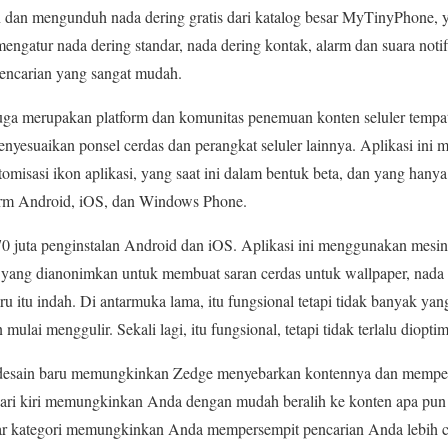
dan mengunduh nada dering gratis dari katalog besar MyTinyPhone, y
ngatur nada dering standar, nada dering kontak, alarm dan suara notifi
pencarian yang sangat mudah.
e juga merupakan platform dan komunitas penemuan konten seluler temp
esuaikan ponsel cerdas dan perangkat seluler lainnya. Aplikasi ini 
tomisasi ikon aplikasi, yang saat ini dalam bentuk beta, dan yang hanya
orm Android, iOS, dan Windows Phone.
170 juta penginstalan Android dan iOS. Aplikasi ini menggunakan mesi
 yang dianonimkan untuk membuat saran cerdas untuk wallpaper, nada
 itu indah. Di antarmuka lama, itu fungsional tetapi tidak banyak yang
 mulai menggulir. Sekali lagi, itu fungsional, tetapi tidak terlalu diopti
 desain baru memungkinkan Zedge menyebarkan kontennya dan mempe
ari kiri memungkinkan Anda dengan mudah beralih ke konten apa pu
r kategori memungkinkan Anda mempersempit pencarian Anda lebih ce